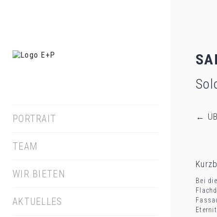
SA
Sol
←
ÜB
PORTRAIT
TEAM
Kurz
WIR BIETEN
Bei di
Flachd
AKTUELLES
Fassad
Eterni