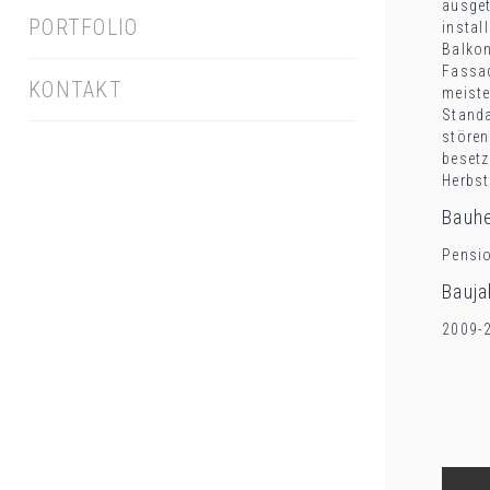
ausget
PORTFOLIO
instal
Balkon
Fassad
KONTAKT
meiste
Standa
stören
besetz
Herbst
Bauhe
Pensi
Bauja
2009-