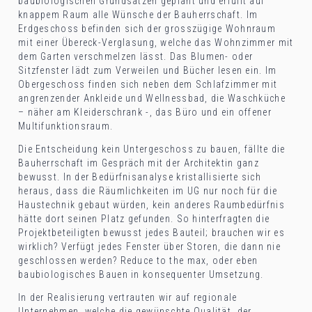
baubiologischen Grundsätzen geplant und erfüllt auf
knappem Raum alle Wünsche der Bauherrschaft. Im
Erdgeschoss befinden sich der grosszügige Wohnraum
mit einer Übereck-Verglasung, welche das Wohnzimmer mit
dem Garten verschmelzen lässt. Das Blumen- oder
Sitzfenster lädt zum Verweilen und Bücher lesen ein. Im
Obergeschoss finden sich neben dem Schlafzimmer mit
angrenzender Ankleide und Wellnessbad, die Waschküche
– näher am Kleiderschrank -, das Büro und ein offener
Multifunktionsraum.
Die Entscheidung kein Untergeschoss zu bauen, fällte die
Bauherrschaft im Gespräch mit der Architektin ganz
bewusst. In der Bedürfnisanalyse kristallisierte sich
heraus, dass die Räumlichkeiten im UG nur noch für die
Haustechnik gebaut würden, kein anderes Raumbedürfnis
hätte dort seinen Platz gefunden. So hinterfragten die
Projektbeteiligten bewusst jedes Bauteil; brauchen wir es
wirklich? Verfügt jedes Fenster über Storen, die dann nie
geschlossen werden? Reduce to the max, oder eben
baubiologisches Bauen in konsequenter Umsetzung.
In der Realisierung vertrauten wir auf regionale
Unternehmen, welche die gewünschte Qualität, der